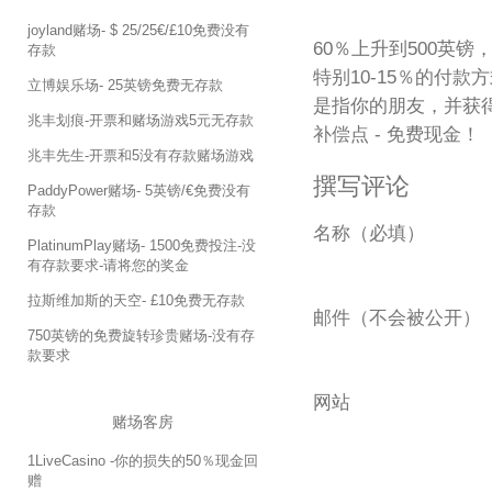
joyland赌场- $ 25/25€/£10免费没有
60％上升到500英镑
存款
特别10-15％的付款
立博娱乐场- 25英镑免费无存款
是指你的朋友，并获得
兆丰划痕-开票和赌场游戏5元无存款
补偿点 - 免费现金！
兆丰先生-开票和5没有存款赌场游戏
撰写评论
PaddyPower赌场- 5英镑/€免费没有
存款
名称（必填）
PlatinumPlay赌场- 1500免费投注-没
有存款要求-请将您的奖金
拉斯维加斯的天空- £10免费无存款
邮件（不会被公开）
750英镑的免费旋转珍贵赌场-没有存
款要求
网站
赌场客房
1LiveCasino -你的损失的50％现金回
赠