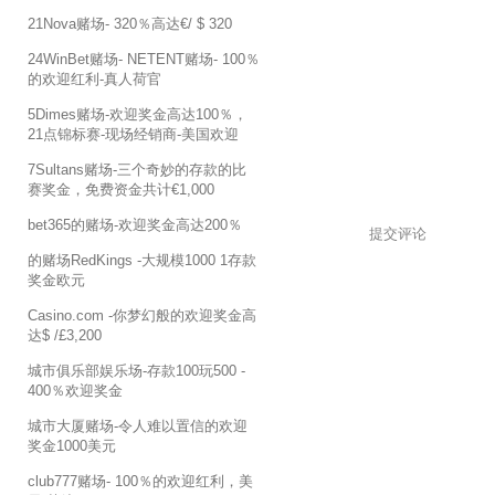
21Nova赌场- 320％高达€/ $ 320
24WinBet赌场- NETENT赌场- 100％
的欢迎红利-真人荷官
5Dimes赌场-欢迎奖金高达100％，
21点锦标赛-现场经销商-美国欢迎
7Sultans赌场-三个奇妙的存款的比
赛奖金，免费资金共计€1,000
bet365的赌场-欢迎奖金高达200％
的赌场RedKings -大规模1000 1存款
奖金欧元
Casino.com -你梦幻般的欢迎奖金高
达$ /£3,200
城市俱乐部娱乐场-存款100玩500 -
400％欢迎奖金
城市大厦赌场-令人难以置信的欢迎
奖金1000美元
club777赌场- 100％的欢迎红利，美