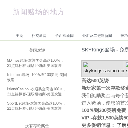
新闻赌场的地方
主页
扑克新闻
卡西欧新闻
外汇及二进制新闻
技巧
SKYKings赌场 -
美国欢迎
5Dimes赌场-欢迎奖金高达100％，
21点锦标赛-现场经销商-美国欢迎
Intertops赌场- 100％至100美元-美国
欢迎
高达500英镑
新玩家第一次存款奖
IslandCasino -欢迎奖金高达100％，
21点锦标赛-现场经销商-美国欢迎
我们奖励奖金与每个新
进入赌场，使您的首
SportBet赌场-欢迎奖金高达100％，
21点锦标赛-现场经销商-美国欢迎
100％到200英镑免费
VIP -存款1,500英镑
更多促销信息：
了解
没有存款奖金