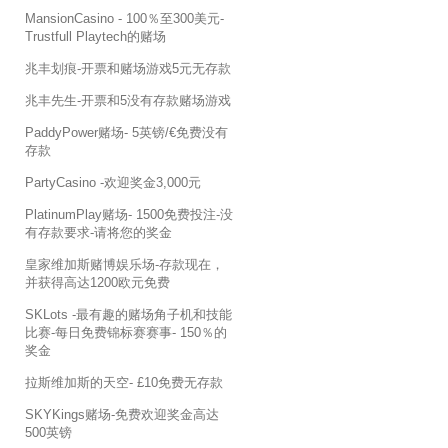
MansionCasino - 100％至300美元-
Trustfull Playtech的赌场
兆丰划痕-开票和赌场游戏5元无存款
兆丰先生-开票和5没有存款赌场游戏
PaddyPower赌场- 5英镑/€免费没有
存款
PartyCasino -欢迎奖金3,000元
PlatinumPlay赌场- 1500免费投注-没
有存款要求-请将您的奖金
皇家维加斯赌博娱乐场-存款现在，
并获得高达1200欧元免费
SKLots -最有趣的赌场角子机和技能
比赛-每日免费锦标赛赛事- 150％的
奖金
拉斯维加斯的天空- £10免费无存款
SKYKings赌场-免费欢迎奖金高达
500英镑