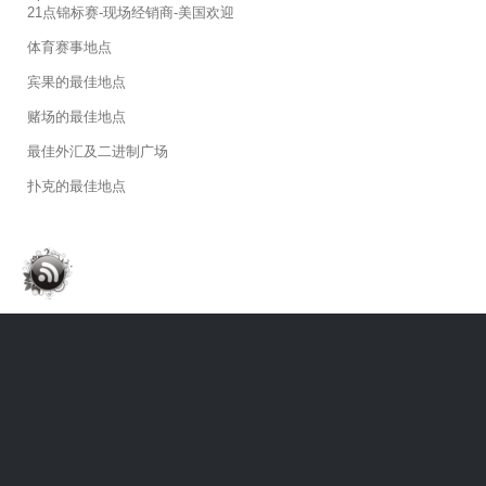
21点锦标赛-现场经销商-美国欢迎
体育赛事地点
宾果的最佳地点
赌场的最佳地点
最佳外汇及二进制广场
扑克的最佳地点