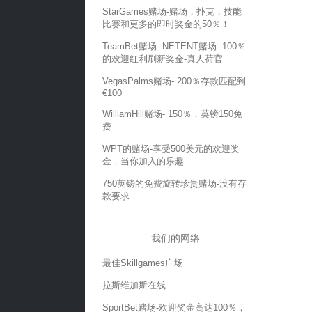
StarGames赌场-赌场，扑克，技能
比赛和更多的即时奖金的50％！
TeamBet赌场- NETENT赌场- 100％
的欢迎红利刷新奖金-真人荷官
VegasPalms赌场- 200％存款匹配到
€100
WilliamHill赌场- 150％，英镑150免
费
WPT的赌场-享受500美元的欢迎奖
金，当你加入的乐趣
750英镑的免费旋转珍贵赌场-没有存
款要求
我们的网络
最佳Skillgames广场
拉斯维加斯在线
SportBet赌场-欢迎奖金高达100％，