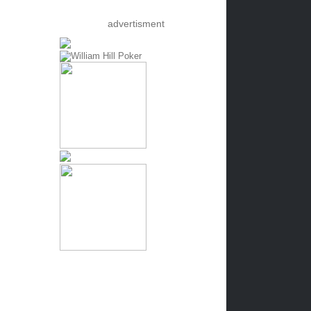
advertisment