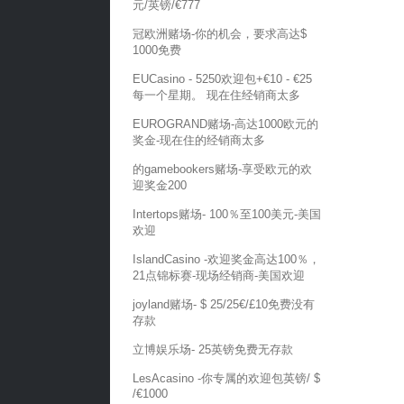
元/英镑/€777
冠欧洲赌场-你的机会，要求高达$
1000免费
EUCasino - 5250欢迎包+€10 - €25
每一个星期。
现在住经销商太多
EUROGRAND赌场-高达1000欧元的
奖金-现在住的经销商太多
的gamebookers赌场-享受欧元的欢
迎奖金200
Intertops赌场- 100％至100美元-美国
欢迎
IslandCasino -欢迎奖金高达100％，
21点锦标赛-现场经销商-美国欢迎
joyland赌场- $ 25/25€/£10免费没有
存款
立博娱乐场- 25英镑免费无存款
LesAcasino -你专属的欢迎包英镑/ $
/€1000