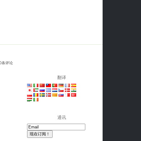
0条评论
翻译
通讯