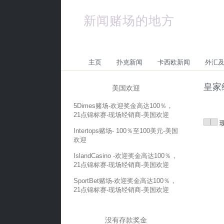
新闻赌场的地方
主页
扑克新闻
卡西欧新闻
外汇
皇家
美国欢迎
5Dimes赌场-欢迎奖金高达100％，
21点锦标赛-现场经销商-美国欢迎
Intertops赌场- 100％至100美元-美国
欢迎
IslandCasino -欢迎奖金高达100％，
21点锦标赛-现场经销商-美国欢迎
SportBet赌场-欢迎奖金高达100％，
21点锦标赛-现场经销商-美国欢迎
没有存款奖金