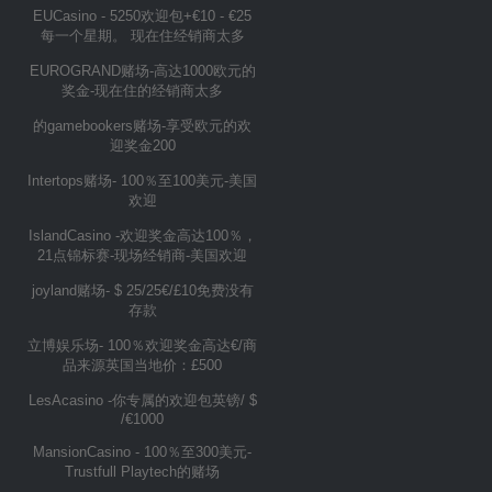
EUCasino - 5250欢迎包+€10 - €25
每一个星期。
现在住经销商太多
EUROGRAND赌场-高达1000欧元的
奖金-现在住的经销商太多
的gamebookers赌场-享受欧元的欢
迎奖金200
Intertops赌场- 100％至100美元-美国
欢迎
IslandCasino -欢迎奖金高达100％，
21点锦标赛-现场经销商-美国欢迎
joyland赌场- $ 25/25€/£10免费没有
存款
立博娱乐场- 100％欢迎奖金高达€/商
品来源英国当地价：£500
LesAcasino -你专属的欢迎包英镑/ $
/€1000
MansionCasino - 100％至300美元-
Trustfull Playtech的赌场