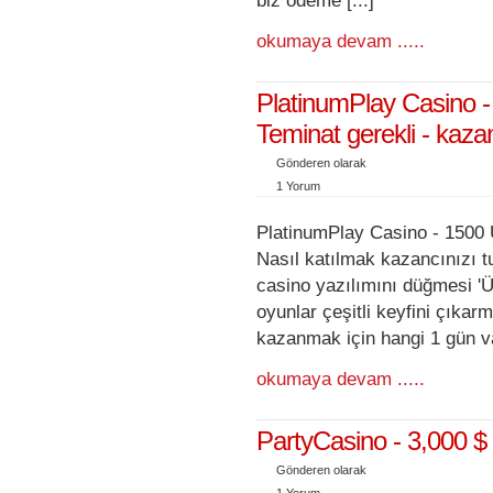
biz ödeme [...]
okumaya devam .....
PlatinumPlay Casino - 
Teminat gerekli - kazan
Gönderen
olarak
1 Yorum
PlatinumPlay Casino - 1500 Ü
Nasıl katılmak kazancınızı t
casino yazılımını düğmesi 'Üc
oyunlar çeşitli keyfini çıkar
kazanmak için hangi 1 gün v
okumaya devam .....
PartyCasino - 3,000 
Gönderen
olarak
1 Yorum