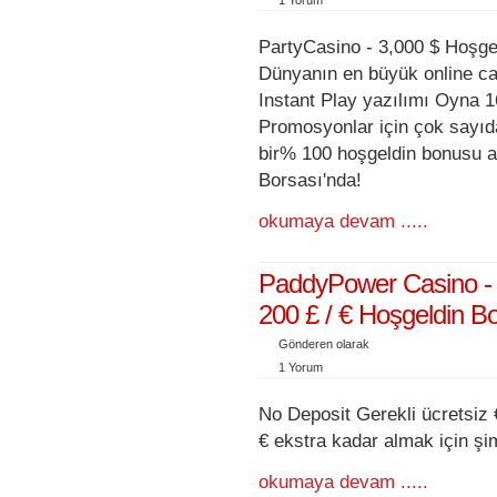
PartyCasino - 3,000 $ Hoşg
Dünyanın en büyük online cas
Instant Play yazılımı Oyna 
Promosyonlar için çok sayıd
bir% 100 hoşgeldin bonusu a
Borsası'nda!
okumaya devam .....
PaddyPower Casino - 
200 £ / € Hoşgeldin B
Gönderen
olarak
1 Yorum
No Deposit Gerekli ücretsiz 
€ ekstra kadar almak için şim
okumaya devam .....