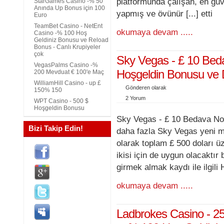
platformunda çalışan, en güve
StarGames Casino -% 50
Anında Up Bonus için 100
yapmış ve övünür [...] etti
Euro
TeamBet Casino - NetEnt
okumaya devam .....
Casino -% 100 Hoş
Geldiniz Bonusu ve Reload
Bonus - Canlı Krupiyeler
çok
Sky Vegas - £ 10 Bed
VegasPalms Casino -%
Hoşgeldin Bonusu ve 
200 Mevduat € 100'e Maç
WilliamHill Casino - up £
Gönderen
olarak
150% 150
2 Yorum
WPT Casino - 500 $
Hoşgeldin Bonusu
Sky Vegas - £ 10 Bedava No
Bizi Takip Edin!
daha fazla Sky Vegas yeni m
olarak toplam £ 500 doları ü
ikisi için de uygun olacaktır
girmek almak kaydı ile ilgi
okumaya devam .....
Ladbrokes Casino - 