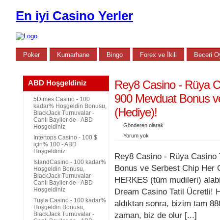
En iyi Casino Yerler
Poker
Kumarhane
Bingo
Forex ve İkili
Beceri O
Rey8 Casino - Rüya Cas
ABD Hoşgeldiniz
900 Mevduat Bonus v
5Dimes Casino - 100
kadar% Hoşgeldin Bonusu,
(Hediye)!
BlackJack Turnuvalar -
Canlı Bayiler de - ABD
Gönderen
olarak
Hoşgeldiniz
Yorum yok
Intertops Casino - 100 $
için% 100 - ABD
Hoşgeldiniz
Rey8 Casino - Rüya Casino T
IslandCasino - 100 kadar%
Bonus ve Serbest Chip Her 
Hoşgeldin Bonusu,
BlackJack Turnuvalar -
HERKES (tüm mudileri) alabil
Canlı Bayiler de - ABD
Hoşgeldiniz
Dream Casino Tatil Ücretli!
H
Tuşla Casino - 100 kadar%
aldıktan sonra, bizim tam 8
Hoşgeldin Bonusu,
BlackJack Turnuvalar -
zaman, biz de olur [...]