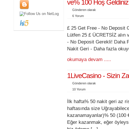
ve% 100 Hoş Geldini
Gönderen
olarak
6 Yorum
£ 25 Get Free - No Deposit G
Lütfen 25 £ ÜCRETSİZ alın 
- No Deposit Gerekli!
Daha P
Nakit Geri - Daha fazla okuy
okumaya devam .....
1LiveCasino - Sizin Za
Gönderen
olarak
10 Yorum
İlk hafta% 50 nakit geri az ri
haftasında size Uğrayabilece
kazanamayanlar)% 50 (100 
Eğer kazanmak, eğer öyleyse