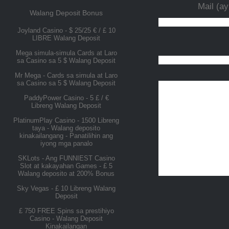
Mail (ay
Walang Deposit Bonus
Joyland Casino - $ 25/25 € / £ 10
LIBRE Walang Deposit
Mega simula-simula Cards at Laro
sa Casino sa 5 $ Walang Deposit
Mr Mega - Cards sa simula at Laro
sa Casino sa 5 $ Walang Deposit
PaddyPower Casino - 5 £ / €
Libreng Walang Deposit
PlatinumPlay Casino - 1500 Libreng
taya - Walang deposito
kinakailangang - Panatilihin ang
iyong mga panalo
SKLots - Ang FUNNIEST Casino
Slot at kakayahan Games - £ 5
Walang deposito at 200% Bonus
Sky Vegas - £ 10 Libreng Walang
Deposit
£ 750 FREE Spins sa prestihiyo
Casino - Walang Deposit
Kinakailangan