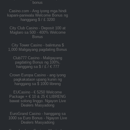
bonus
Casino.com - Ang iyong mga hindi
kapani-paniwala Welcome Bonus ng
hanggang $ / £ 3200
City Club Casino - Deposit 100 at
Maglaro sa 500 - 400% Welcome
Bonus
City Tower Casino - balintuna $
1,000 Maligayang pagdating Bonus
Club777 Casino - Maligayang
pagdating Bonus ng 100%,
hanggang sa $ / £ / € 777
Crown Europa Casino - ang iyong
pagkakataon upang kunin ng
hanggang sa $ 1000 libreng
EUCasino - € 5250 Welcome
Package + € 10 & 25 € LIBRENG
bawat solong linggo.
Ngayon Live
Dealers Masyadong
EuroGrand Casino - hanggang sa
1000 sa Euro Bonus - Ngayon Live
Dealers Masyadong