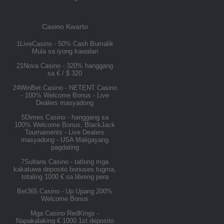
Casino Kwarto
1LiveCasino - 50% Cash Bumalik
Mula sa iyong kawalan
21Nova Casino - 320% hanggang
sa € / $ 320
24WinBet Casino - NETENT Casino
- 100% Welcome Bonus - Live
Dealers masyadong
5Dimes Casino - hanggang sa
100% Welcome Bonus, BlackJack
Tournaments - Live Dealers
masyadong - USA Maligayang
pagdating
7Sultans Casino - tatlong mga
kakatuwa deposito bonuses tugma,
totaling 1000 € sa libreng pera
Bet365 Casino - Up Upang 200%
Welcome Bonus
Mga Casino RedKings -
Napakalaking € 1000 1st deposito