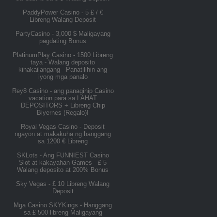
PaddyPower Casino - 5 £ / €
Libreng Walang Deposit
PartyCasino - 3,000 $ Maligayang
pagdating Bonus
PlatinumPlay Casino - 1500 Libreng
taya - Walang deposito
kinakailangang - Panatilihin ang
iyong mga panalo
Rey8 Casino - ang panaginip Casino
vacation para sa LAHAT
DEPOSITORS + Libreng Chip
Biyernes (Regalo)!
Royal Vegas Casino - Deposit
ngayon at makakuha ng hanggang
sa 1200 € Libreng
SKLots - Ang FUNNIEST Casino
Slot at kakayahan Games - £ 5
Walang deposito at 200% Bonus
Sky Vegas - £ 10 Libreng Walang
Deposit
Mga Casino SKYKings - Hanggang
sa £ 500 libreng Maligayang