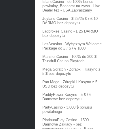
IslandCasino - do 100% bonus
powitalny, Baccarat na żywo - Live
Dealer też - USA Zapraszamy
Joyland Casino - $ 25/25 € / £ 10
DARMO bez depozytu
Ladbrokes Casino - £ 25 DARMO
bez depozytu
LesAcasino - Wyłącznym Welcome
Package do £ / $ / € 1000
MansionCasino - 100% do 300 $ -
Trustfull Casino Playtech
Mega Scratch - Zdrapki i Kasyno z
5 $ bez depozytu
Pan Mega - Zdrapki i Kasyno z 5
USD bez depozytu
PaddyPower Kasyno - 5 £ / €
Darmowe bez depozytu
PartyCasino - 3.000 $ bonusu
powitalnego
PlatinumPlay Casino - 1500
Darmowe Zakłady - bez
wymaganego depozytu - Keep