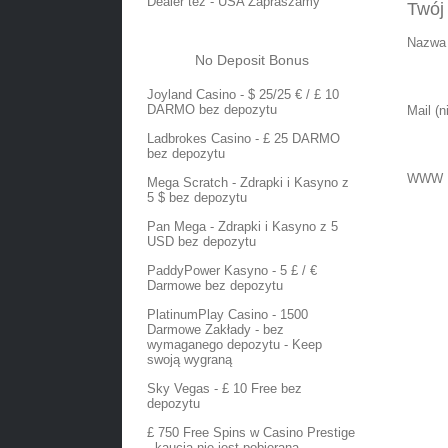
Dealer też - USA Zapraszamy
Twój
Nazwa
No Deposit Bonus
Joyland Casino - $ 25/25 € / £ 10
DARMO bez depozytu
Mail (
Ladbrokes Casino - £ 25 DARMO
bez depozytu
WWW
Mega Scratch - Zdrapki i Kasyno z
5 $ bez depozytu
Pan Mega - Zdrapki i Kasyno z 5
USD bez depozytu
PaddyPower Kasyno - 5 £ / €
Darmowe bez depozytu
PlatinumPlay Casino - 1500
Darmowe Zakłady - bez
wymaganego depozytu - Keep
swoją wygraną
Sky Vegas - £ 10 Free bez
depozytu
£ 750 Free Spins w Casino Prestige
- kaucja nie jest pobierana