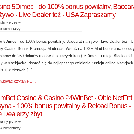
ino 5Dimes - do 100% bonus powitalny, Baccar
żywo - Live Dealer też - USA Zapraszamy
słany przez
w
ak komentarzy
o 5Dimes - do 100% bonus powitalny, Baccarat na żywo - Live Dealer też - 
my Casino Bonus Promocja Madness!
Wstać na 100% Mad bonusu na depoz
olarów do 250 dolarów (na kwalifikujących kont).
5Dimes Turnieje Blackjack!
y w blackjacka, dostać się do najlepszego działania turnieju online blackjack
izuj w różnych [...]
nuować czytanie .....
mBet Casino & Casino 24WinBet - Obie NetEnt
yna - 100% bonus powitalny & Reload Bonus -
e Dealerzy zbyt
słany przez
w
ak komentarzy