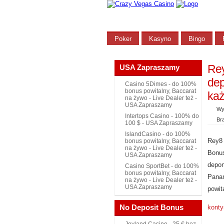
Najlepsze miejsca Casin
Poker
Kasyno
Bingo
Rey
USA Zapraszamy
dep
Casino 5Dimes - do 100%
bonus powitalny, Baccarat
każ
na żywo - Live Dealer też -
USA Zapraszamy
Wy
Intertops Casino - 100% do
Br
100 $ - USA Zapraszamy
IslandCasino - do 100%
Rey8 
bonus powitalny, Baccarat
na żywo - Live Dealer też -
Bonus
USA Zapraszamy
depon
Casino SportBet - do 100%
bonus powitalny, Baccarat
Pana
na żywo - Live Dealer też -
USA Zapraszamy
powit
No Deposit Bonus
konty