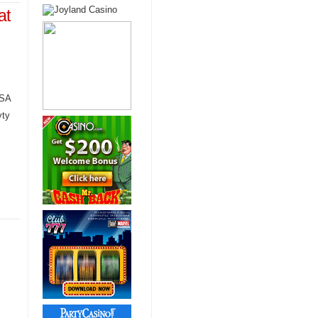
at
USA
yty
.