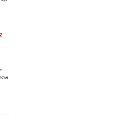
z
e
rmowe