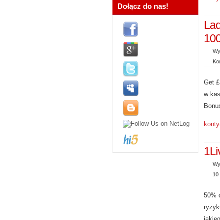
Dołącz do nas!
Lad
100
Wy
Ko
Get £
w kas
Bonus
konty
1Li
Wy
10
50% c
ryzyk
jakie