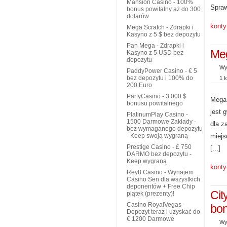
Mansion Casino - 100%
Spraw
bonus powitalny aż do 300
dolarów
konty
Mega Scratch - Zdrapki i
Kasyno z 5 $ bez depozytu
Pan Mega - Zdrapki i
Meg
Kasyno z 5 USD bez
depozytu
Wy
PaddyPower Casino - € 5
bez depozytu i 100% do
1 
200 Euro
PartyCasino - 3.000 $
Mega 
bonusu powitalnego
jest 
PlatinumPlay Casino -
1500 Darmowe Zakłady -
dla z
bez wymaganego depozytu
- Keep swoją wygraną
miejs
Prestige Casino - £ 750
[...]
DARMO bez depozytu -
Keep wygraną
konty
Rey8 Casino - Wynajem
Casino Sen dla wszystkich
deponentów + Free Chip
Cit
piątek (prezenty)!
Casino RoyalVegas -
bon
Depozyt teraz i uzyskać do
€ 1200 Darmowe
Wy