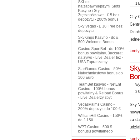
SKLots -
1 
najzabawniejszymi Slots
Kasyno i Gry
Zręcznościowe - £ 5 bez
City 
depozytu - 200% bonus
Centr
Sky Vegas - £ 10 Free bez
depozytu
Dział
SkyKings Kasyno - do £
jedne
500 Welcome Bonus
Casino SportBet - do 100%
konty
bonus powitalny, Baccarat
na żywo - Live Dealer też -
USA Zapraszamy
Sky
StarGames Casino - 50%
Natychmiastowy bonus do
Bon
100 Euro
TeamBet kasyno - NetEnt
Wy
Casino - 100% bonus
2 
powitalny & Reload Bonus
- Live Dealerzy zbyt
VegasPalms Casino -
Sky V
200% depozytu do 100 €
nowym
WilliamHill Casino - 150%
za da
do £ 150
WPT Casino - 500 $
udzia
bonusu powitalnego
konty