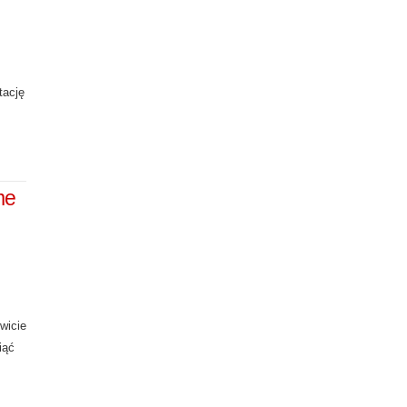
tację
me
wicie
iąć