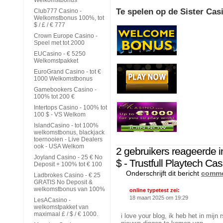
Welkomstbonus
Te spelen op de Sister Cas
Club777 Casino -
Welkomstbonus 100%, tot
$ / £ / € 777
Crown Europe Casino -
Speel met tot 2000
EUCasino - € 5250
Welkomstpakket
EuroGrand Casino - tot €
1000 Welkomstbonus
Gamebookers Casino -
100% tot 200 €
Intertops Casino - 100% tot
100 $ - VS Welkom
IslandCasino - tot 100%
welkomstbonus, blackjack
toernooien - Live Dealers
ook - USA Welkom
2 gebruikers reageerde 
Joyland Casino - 25 € No
$ - Trustfull Playtech Cas
Deposit + 100% tot € 100
Onderschrijft dit bericht
comme
Ladbrokes Casino - € 25
GRATIS No Deposit &
welkomstbonus van 100%
online typetest zei:
18 maart 2025 om 19:29
LesACasino -
welkomstpakket van
maximaal £ / $ / € 1000.
i love your blog, ik heb het in mijn 