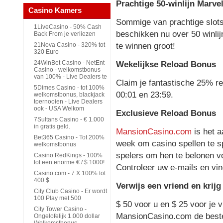
Prachtige 50-winlijn Marvel
Casino Kamers
Sommige van prachtige slots 
1LiveCasino - 50% Cash
beschikken nu over 50 winli
Back From je verliezen
21Nova Casino - 320% tot
te winnen groot!
320 Euro
24WinBet Casino - NetEnt
Wekelijkse Reload Bonus
Casino - welkomstbonus
van 100% - Live Dealers te
Claim je fantastische 25% r
5Dimes Casino - tot 100%
00:01 en 23:59.
welkomstbonus, blackjack
toernooien - Live Dealers
ook - USA Welkom
Exclusieve Reload Bonus
7Sultans Casino - € 1.000
in gratis geld.
MansionCasino.com
is het 
Bet365 Casino - Tot 200%
week om casino spellen te s
welkomstbonus
spelers om hen te belonen voo
Casino RedKings - 100%
tot een enorme € / $ 1000!
Controleer uw e-mails en vi
Casino.com - 7 X 100% tot
400 $
Verwijs een vriend en krijg
City Club Casino - Er wordt
100 Play met 500
$ 50 voor u en $ 25 voor je 
City Tower Casino -
MansionCasino.com de beste
Ongelofelijk 1.000 dollar