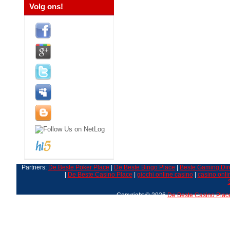
Volg ons!
Partners:
De Beste Poker Place
|
De Beste Bingo Place
|
Beste Gaming Dir
|
De Beste Casino Place
|
giochi online casino
|
casino onli
Copyright © 2026
De Beste Casino Plac