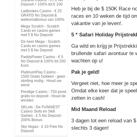
Joyland Casino - 25 € No
Deposit + 100% tot € 100
Heb je bij de $ 150K Race n
Ladbrokes Casino - € 25
GRATIS No Deposit &
races en 10 weken de tijd om
welkomstbonus van 100%
vakantie van je leven!.
Mega Scratch - Scratch
Cards en casino games
5 * Safari Holiday Prijstrek
met 5 $ No Deposit
De heer Mega - Scratch
Ga wild en krijg je Prijstre
Cards en casino games
met 5 $ No Deposit
brullende safari avontuur te 
PaddyPower Casino - € 5
wachten op u!
No Deposit & 100% tot 200
Euro
Pak je geld!
PlatinumPlay Casino -
1500 Gratis Gokken - geen
storting nodig - Houd uw
Vergeet niet, hoe meer je sp
winst
Omdat elke keer dat je speelt
Prestige Casino - 750 pond
gratis no deposit - Houd de
zetten in cash!
winsten
SKLots - De FUNNIEST
Mid Maand Reload
Casino Slots en Skill
Games - £ 5 No Deposit -
200% Bonus
3 dagen tot een reload van $
Sky Vegas - £ 10 Free No
slechts 3 dagen!
Deposit