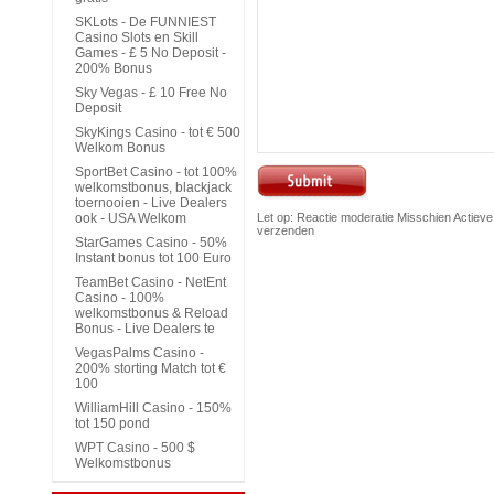
SKLots - De FUNNIEST
Casino Slots en Skill
Games - £ 5 No Deposit -
200% Bonus
Sky Vegas - £ 10 Free No
Deposit
SkyKings Casino - tot € 500
Welkom Bonus
SportBet Casino - tot 100%
welkomstbonus, blackjack
toernooien - Live Dealers
ook - USA Welkom
Let op: Reactie moderatie Misschien Actie
verzenden
StarGames Casino - 50%
Instant bonus tot 100 Euro
TeamBet Casino - NetEnt
Casino - 100%
welkomstbonus & Reload
Bonus - Live Dealers te
VegasPalms Casino -
200% storting Match tot €
100
WilliamHill Casino - 150%
tot 150 pond
WPT Casino - 500 $
Welkomstbonus