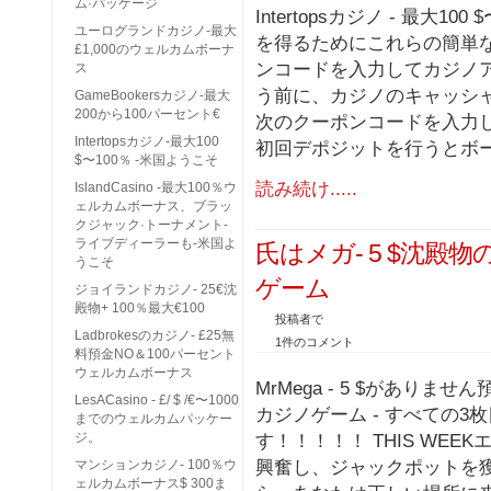
ム·パッケージ
Intertopsカジノ - 最大1
ユーログランドカジノ-最大
を得るためにこれらの簡単
£1,000のウェルカムボーナ
ンコードを入力してカジノ
ス
う前に、カジノのキャッシャ
GameBookersカジノ-最大
200から100パーセント€
次のクーポンコードを入力して
Intertopsカジノ-最大100
初回デポジットを行うとボ
$〜100％ -米国ようこそ
読み続け.....
IslandCasino -最大100％ウ
ェルカムボーナス、ブラッ
クジャック·トーナメント-
ライブディーラーも-米国よ
氏はメガ- 5 $沈
うこそ
ゲーム
ジョイランドカジノ- 25€沈
殿物+ 100％最大€100
投稿者
で
Ladbrokesのカジノ- £25無
1件のコメント
料預金NO＆100パーセント
ウェルカムボーナス
MrMega - 5 $があり
LesACasino - £/ $ /€〜1000
カジノゲーム - すべての
までのウェルカムパッケー
ジ。
す！！！！！
THIS WE
マンションカジノ- 100％ウ
興奮し、ジャックポットを
ェルカムボーナス$ 300ま