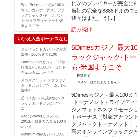
れかのプレイヤーが完全に8
SportBetカジノ-最大100％
ウェルカムボーナス、ブラ
当社の完全な8888ドルの
ックジャック·トーナメン
我々はまた、う[...]
ト-ライブディーラーも-米
国ようこそ
読み続け.....
いいえ入金ボーナスなし
5Dimesカジノ-最
ジョイランドカジノ- 25€沈
殿物+ 100％最大€100
ラックジャック·トー
Ladbrokesのカジノ- £25無
も-米国ようこそ
料預金NO＆100パーセント
ウェルカムボーナス
投稿者
で
メガスクラッチ-スクラッチ
コメントはまだありません
カードとカジノゲーム5 $沈
殿物と
5Dimesカジノ - 最大1
氏はメガ- 5 $沈殿物のスク
·トーナメント - ライブデ
ラッチカードとカジノゲー
ム
ジノマッドネスプロモーシ
PaddyPowerカジノ- €5
ドボーナス（対象アカウン
200ユーロ最大入金＆100％
クジャックトーナメント！
いいえ
高のオンラインブラックジ
PlatinumPlayカジノ- 1500