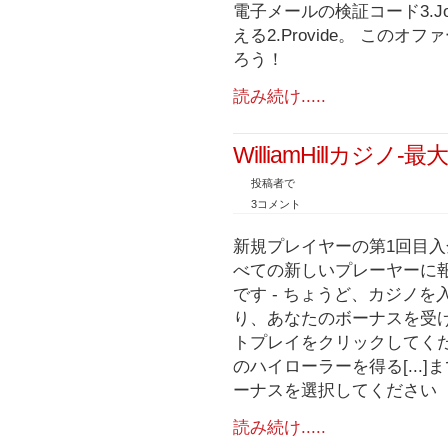
電子メールの検証コード3.Joyla
える2.Provide。
このオファ
ろう！
読み続け.....
WilliamHillカジノ-
投稿者
で
3コメント
新規プレイヤーの第1回目
べての新しいプレーヤーに
です - ちょうど、カジノ
り、あなたのボーナスを受
トプレイをクリックしてく
のハイローラーを得る[...]
ーナスを選択してください
読み続け.....