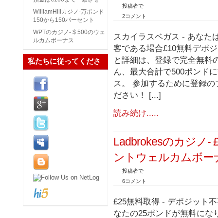
投稿者
で
WilliamHillカジノ-万ポンド
2コメント
150から150パーセント
WPTのカジノ- $ 500のウェ
スカイラスベガス - あな
ルカムボーナス
客である場合£10無料デポジ
と詳細は、登録で完全無料の
私たちに従ってくださ
ん、最大合計で500ポンド
い！
ス。
参加するために登録のプ
ださい！
[...]
読み続け.....
Ladbrokesのカジノ
ントウェルカムボー
投稿者
で
6コメント
£25無料取得 - デポジット
なたの25ポンドが無料になり、