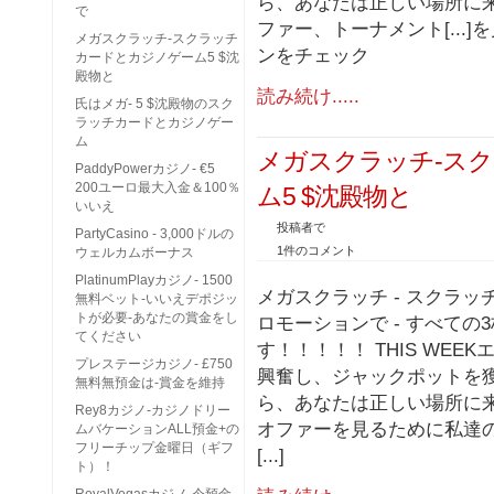
ら、あなたは正しい場所に
で
ファー、トーナメント[...
メガスクラッチ-スクラッチ
ンをチェック
カードとカジノゲーム5 $沈
殿物と
読み続け.....
氏はメガ- 5 $沈殿物のスク
ラッチカードとカジノゲー
ム
メガスクラッチ-ス
PaddyPowerカジノ- €5
200ユーロ最大入金＆100％
ム5 $沈殿物と
いいえ
投稿者
で
PartyCasino - 3,000ドルの
1件のコメント
ウェルカムボーナス
PlatinumPlayカジノ- 1500
メガスクラッチ - スクラッ
無料ベット-いいえデポジッ
トが必要-あなたの賞金をし
ロモーションで - すべて
てください
す！！！！！
THIS WE
プレステージカジノ- £750
興奮し、ジャックポットを
無料無預金は-賞金を維持
ら、あなたは正しい場所に
Rey8カジノ-カジノドリー
オファーを見るために私達
ムバケーションALL預金+の
フリーチップ金曜日（ギフ
[...]
ト）！
RoyalVegasカジノ-今預金