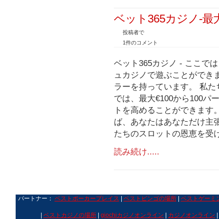
ベット365カジノ-
投稿者
で
1件のコメント
ベット365カジノ - ここ
ュカジノで遊ぶことができ
ラーを持っています。
私た
では、最大€100から100
トを高めることができます
ば、あなたはあなただけ主
たちのスロットの恩恵を受ける
読み続け.....
パートナー：
ベストポーカープレイス
|
ベストビンゴの場所
|
ベストゲーミ
|
ベストカジノの場所
|
giochiカジノオンライン
|
カジノオンライン