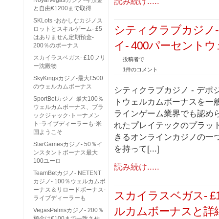
読み続け.....
と自由€1200まで取得
SKLots -おかしなカジノス
シティクラブカジノ-
ロットとスキルゲーム- £5
はありません定期預金-
イ- 400パーセン
200％のボーナス
スカイラスベガス- £10フリ
投稿者
で
ー沈殿物
1件のコメント
SkyKingsカジノ-最大£500
のウェルカムボーナス
シティクラブカジノ - デポジッ
SportBetカジノ-最大100％
トウェルカムボーナスを一
ウェルカムボーナス、ブラ
ラインゲーム業界でも認め
ックジャック·トーナメン
ト-ライブディーラーも-米
れたプレイテックのプラッ
国ようこそ
きるオンラインカジノの一
StarGamesカジノ- 50％イ
を持って[...]
ンスタントボーナス最大
100ユーロ
読み続け.....
TeamBetカジノ- NETENT
カジノ- 100％ウェルカムボ
ーナス＆リロードボーナス-
スカイラスベガス- £
ライブディーラーも
ルカムボーナスと詳
VegasPalmsカジノ- 200％
預金は€100まで一致させ