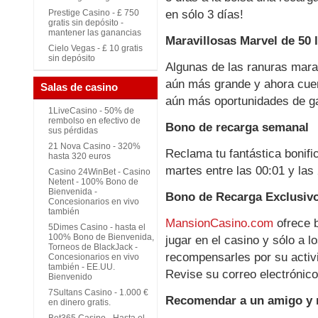
Prestige Casino - £ 750
en sólo 3 días!
gratis sin depósito -
mantener las ganancias
Maravillosas Marvel de 50 
Cielo Vegas - £ 10 gratis
sin depósito
Algunas de las ranuras mara
aún más grande y ahora cuen
Salas de casino
aún más oportunidades de ga
1LiveCasino - 50% de
rembolso en efectivo de
Bono de recarga semanal
sus pérdidas
21 Nova Casino - 320%
Reclama tu fantástica bonifi
hasta 320 euros
martes entre las 00:01 y las
Casino 24WinBet - Casino
Netent - 100% Bono de
Bienvenida -
Bono de Recarga Exclusiv
Concesionarios en vivo
también
MansionCasino.com
ofrece 
5Dimes Casino - hasta el
100% Bono de Bienvenida,
jugar en el casino y sólo a 
Torneos de BlackJack -
recompensarles por su activ
Concesionarios en vivo
también - EE.UU.
Revise su correo electrónico
Bienvenido
7Sultans Casino - 1.000 €
Recomendar a un amigo y r
en dinero gratis.