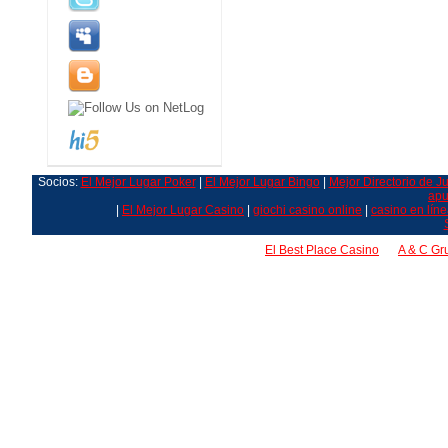
Socios:
El Mejor Lugar Poker
|
El Mejor Lugar Bingo
|
Mejor Directorio de J
apu
|
El Mejor Lugar Casino
|
giochi casino online
|
casino en lín
Copyright © 2026
El Best Place Casino
de
A & C Gr