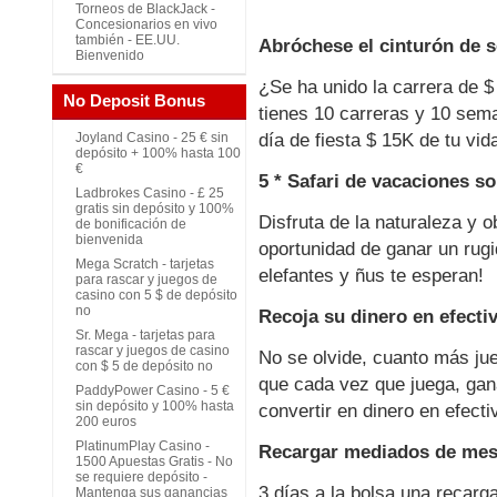
Torneos de BlackJack -
Concesionarios en vivo
también - EE.UU.
Abróchese el cinturón de 
Bienvenido
¿Se ha unido la carrera de 
No Deposit Bonus
tienes 10 carreras y 10 sem
Joyland Casino - 25 € sin
día de fiesta $ 15K de tu vida
depósito + 100% hasta 100
€
5 * Safari de vacaciones so
Ladbrokes Casino - £ 25
gratis sin depósito y 100%
Disfruta de la naturaleza y o
de bonificación de
bienvenida
oportunidad de ganar un rugi
Mega Scratch - tarjetas
elefantes y ñus te esperan!
para rascar y juegos de
casino con 5 $ de depósito
no
Recoja su dinero en efecti
Sr. Mega - tarjetas para
rascar y juegos de casino
No se olvide, cuanto más ju
con $ 5 de depósito no
que cada vez que juega, gana
PaddyPower Casino - 5 €
sin depósito y 100% hasta
convertir en dinero en efecti
200 euros
PlatinumPlay Casino -
Recargar mediados de me
1500 Apuestas Gratis - No
se requiere depósito -
3 días a la bolsa una recarg
Mantenga sus ganancias