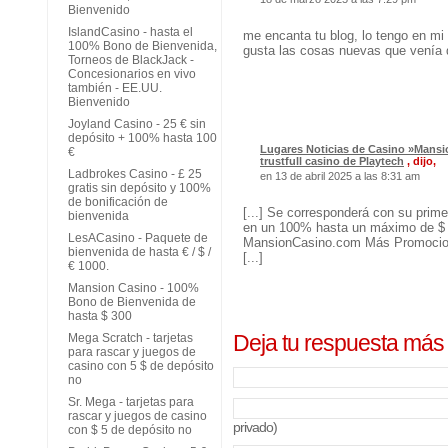
Bienvenido
IslandCasino - hasta el
me encanta tu blog, lo tengo en m
100% Bono de Bienvenida,
gusta las cosas nuevas que venía 
Torneos de BlackJack -
Concesionarios en vivo
también - EE.UU.
Bienvenido
Joyland Casino - 25 € sin
depósito + 100% hasta 100
Lugares Noticias de Casino »Mansi
€
trustfull casino de Playtech
, dijo,
Ladbrokes Casino - £ 25
en 13 de abril 2025 a las 8:31 am
gratis sin depósito y 100%
de bonificación de
[...] Se corresponderá con su prime
bienvenida
en un 100% hasta un máximo de $ 
LesACasino - Paquete de
MansionCasino.com Más Promocio
bienvenida de hasta € / $ /
[...]
€ 1000.
Mansion Casino - 100%
Bono de Bienvenida de
hasta $ 300
Deja tu respuesta más a
Mega Scratch - tarjetas
para rascar y juegos de
casino con 5 $ de depósito
no
Sr. Mega - tarjetas para
rascar y juegos de casino
privado)
con $ 5 de depósito no