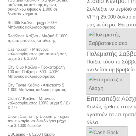
Στάδιο Κέντρο: Πη
7Sultans Καζίνο - τρία φανταστικά
μπόνους κατάθεσης αγώνα,
Συλλέξτε το μερίδιό 
συνολικού ύψους € 1.000 σε
δωρεάν χρήματα
VIP ή 25.000 δολάρια,
Bet365 Καζίνο - μέχρι 200%
μας νεότερο.
Θα μπορ
Μπόνους καλωσορίσματος
RedKings Καζίνο - Μαζική € 1000
πρώτο μπόνους κατάθεσης
Casino.com - Μπόνους
Πολεμιστής Σαββ
καλωσορίσματος φανταστική σας
μέχρι $ / £ 3.200
Παίξτε τόσο το Σάββα
City Club Καζίνο - Προκαταβολή
αντλείται-up βραβείο.
100 και Παίξτε με 500 - 400%
Μπόνους καλωσορίσματος
City Tower Καζίνο - Απίστευτο $
1.000 Μπόνους καλωσορίσματος
Επιτραπέζια Λέσχ
Club777 Καζίνο - Μπόνους
καλωσορίσματος 100% μέχρι $ / £ /
Καλώς ήρθατε στην κ
€ 777
αγαπούν τα επιτραπέζ
Crown Casino της Ευρώπης - έχετε
την ευκαιρία να διεκδικήσει μέχρι
άλλα.
και $ 1000 δωρεάν
EUCasino - € 5250 Πακέτο