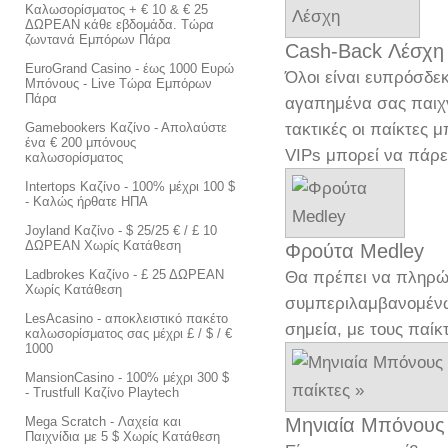
Καλωσορίσματος + € 10 & € 25
ΔΩΡΕΑΝ κάθε εβδομάδα.
Τώρα
ζωντανά Εμπόρων Πάρα
Cash-Back Λέσχη
EuroGrand Casino - έως 1000 Ευρώ
Όλοι είναι ευπρόσδεκ
Μπόνους - Live Τώρα Εμπόρων
Πάρα
αγαπημένα σας παιχν
τακτικές οι παίκτες
Gamebookers Καζίνο - Απολαύστε
ένα € 200 μπόνους
VIPs μπορεί να πάρει
καλωσορίσματος
Intertops Καζίνο - 100% μέχρι 100 $
- Καλώς ήρθατε ΗΠΑ
Joyland Καζίνο - $ 25/25 € / £ 10
ΔΩΡΕΑΝ Χωρίς Κατάθεση
Φρούτα Medley
Ladbrokes Καζίνο - £ 25 ΔΩΡΕΑΝ
Θα πρέπει να πληρώ
Χωρίς Κατάθεση
συμπεριλαμβανομένω
LesAcasino - αποκλειστικό πακέτο
σημεία, με τους παίκ
καλωσορίσματος σας μέχρι £ / $ / €
1000
MansionCasino - 100% μέχρι 300 $
- Trustfull Καζίνο Playtech
Mega Scratch - Λαχεία και
Μηνιαία Μπόνους 
Παιχνίδια με 5 $ Χωρίς Κατάθεση