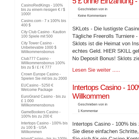
5 £ ohne Einzahlung 
CasinoRedKings - 100%
Geschrieben von
in
bis zu einem riesigen € / $
1000!
Keine Kommentare
Casino.com - 7 x 100% bis
400 $
SKLots - Die lustigste Casin
City Club Casino - Kaution
Tägliche Freerolls Turniere
100 Spiele mit 500
Sklots ist die Heimat von In
City Tower Casino -
Unbelievable 1000 $
echtes Geld.
HIER SKILL geh
Willkommensbonus
No Deposit Bonus!
Sklots zi
Club777 Casino -
Willkommensbonus 100%
bis zu $ / £ / € 777
Lesen Sie weiter .....
Crown Europe Casino -
Spielen Sie mit bis zu 2000
EUCasino - 5250 €
Intertops Casino - 10
Welcome Package
Willkommen
EuroGrand Casino - bis zu
£ 1.000
Geschrieben von
in
Willkommensbonus
1 Kommentar
GameBookers Casino -
100% bis zu 200 €
Intertops Casino - 100% bis
Intertops Casino - 100% bis
zu 100 $ - USA
Sie diese einfachen Schritte
Willkommen
Sie sich für ein Casino-Ko
IslandCasino - bis zu 100%