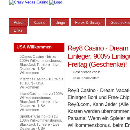
Die besten Casino Orte
Poker
Kasino
Bingo
Forex & Binary
Geschicklic
Links
Rey8 Casino - Dream V
USA Willkommen
Einleger, 900% Einla
5Dimes Casino - bis zu
100% Willkommensbonus,
Freitag (Geschenke)!
BlackJack Turniere - Live
Dealer zu - USA
Geschrieben von
in
Willkommen
Keine Kommentare
Intertops Casino - 100% bis
zu 100 $ - USA
Willkommen
Rey8 Casino - Dream Vacatio
IslandCasino - bis zu 100%
Einlagen Boni und Free-Chip
Willkommensbonus,
BlackJack Turniere - Live
Rey8.com, Kann Jeder (Alle E
Dealer zu - USA
Willkommen
Kosten werden übernommen, 
SportBet Casino - bis zu
Panama!
Wenn ein Spieler a
100% Willkommensbonus,
BlackJack Turniere - Live
Willkommensbonus, beim Em
Dealer zu - USA