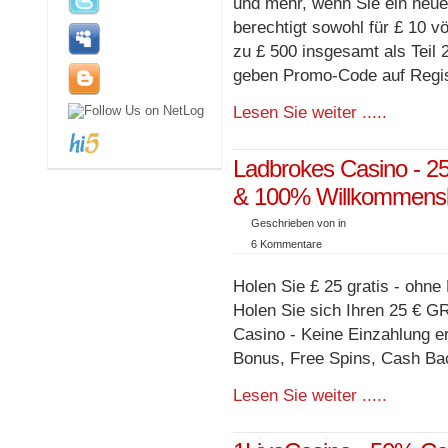
und mehr, wenn Sie ein neue
berechtigt sowohl für £ 10 vö
zu £ 500 insgesamt als Teil
geben Promo-Code auf Regis
Lesen Sie weiter .....
Ladbrokes Casino - 2
& 100% Willkommens
Geschrieben von
in
6 Kommentare
Holen Sie £ 25 gratis - ohne
Holen Sie sich Ihren 25 € G
Casino - Keine Einzahlung er
Bonus, Free Spins, Cash Ba
Lesen Sie weiter .....