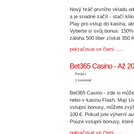
Nový hráč prvního vkladu 
a je snadné začít - stačí kl
Play pro vstup do kasina, ab
Vyberte si svůj bonus: 150%
záloha 500 liber získat 350 K
pokračovat ve čtení .....
Bet365 Casino - Až 
Poslal
v
1 komentář
Bet365 Casino - zde si může
nebo v kasinu Flash.
Mají Li
vstupní bonusy, můžete zvýš
100 €.
Pokud jste výherní au
Pouze vstupní bonusy, které v
pokračovat ve čtení .....