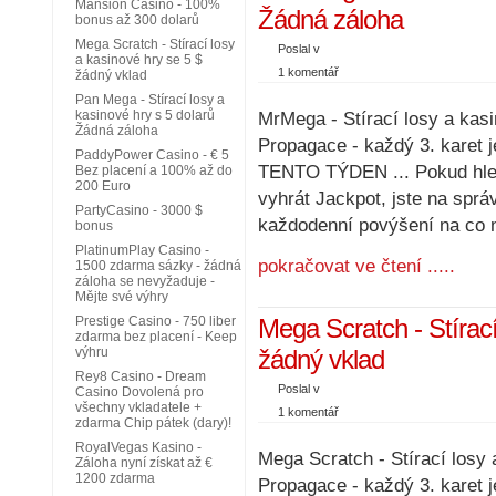
Mansion Casino - 100%
Žádná záloha
bonus až 300 dolarů
Mega Scratch - Stírací losy
Poslal
v
a kasinové hry se 5 $
1 komentář
žádný vklad
Pan Mega - Stírací losy a
kasinové hry s 5 dolarů
MrMega - Stírací losy a kas
Žádná záloha
Propagace - každý 3. karet je
PaddyPower Casino - € 5
TENTO TÝDEN ... Pokud hled
Bez placení a 100% až do
200 Euro
vyhrát Jackpot, jste na spr
PartyCasino - 3000 $
každodenní povýšení na co ne
bonus
PlatinumPlay Casino -
pokračovat ve čtení .....
1500 zdarma sázky - žádná
záloha se nevyžaduje -
Mějte své výhry
Prestige Casino - 750 liber
Mega Scratch - Stírací
zdarma bez placení - Keep
výhru
žádný vklad
Rey8 Casino - Dream
Poslal
v
Casino Dovolená pro
všechny vkladatele +
1 komentář
zdarma Chip pátek (dary)!
RoyalVegas Kasino -
Mega Scratch - Stírací losy
Záloha nyní získat až €
1200 zdarma
Propagace - každý 3. karet je