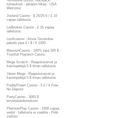
Tervetuloa Bonus, blackjack-
turnaukset - jakajien liikaa - USA
Welcome
Joyland Casino - $ 25/25 € / £ 10
vapaa talletusta
Ladbrokes Casino - £ 25 vapaa
talletusta
LesAcasino - Ainoa Tervetuloa
paketti jopa £ / $ / € 1000
MansionCasino - 100% jopa 300 $ -
Trustfull Playtech Casino
Mega Scratch - Raaputusarvat ja
kasinopelejä 5 $ ilman talletusta
Jäsen Mega - Raaputusarvat ja
kasinopelejä 5 $ ilman talletusta
PaddyPower Casino - 5 £ / € Free
No Deposit
PartyCasino - 3000 $
tervetuliaisbonuksen
PlatinumPlay Casino - 1500 vapaa
vedot - talletusta ei vaadita - Pidä
voittosi