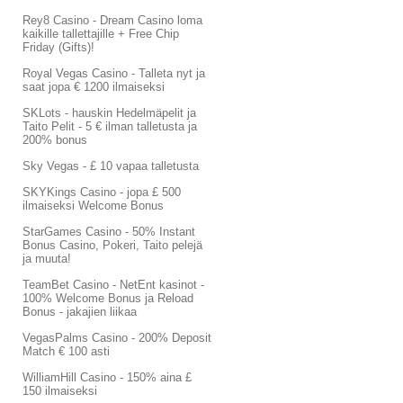
Rey8 Casino - Dream Casino loma
kaikille tallettajille + Free Chip
Friday (Gifts)!
Royal Vegas Casino - Talleta nyt ja
saat jopa € 1200 ilmaiseksi
SKLots - hauskin Hedelmäpelit ja
Taito Pelit - 5 € ilman talletusta ja
200% bonus
Sky Vegas - £ 10 vapaa talletusta
SKYKings Casino - jopa £ 500
ilmaiseksi Welcome Bonus
StarGames Casino - 50% Instant
Bonus Casino, Pokeri, Taito pelejä
ja muuta!
TeamBet Casino - NetEnt kasinot -
100% Welcome Bonus ja Reload
Bonus - jakajien liikaa
VegasPalms Casino - 200% Deposit
Match € 100 asti
WilliamHill Casino - 150% aina £
150 ilmaiseksi