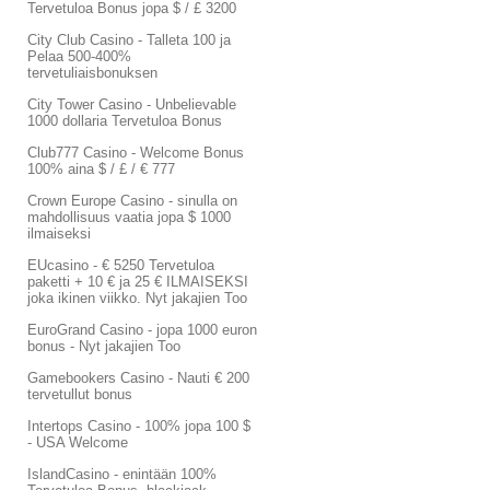
Tervetuloa Bonus jopa $ / £ 3200
City Club Casino - Talleta 100 ja
Pelaa 500-400%
tervetuliaisbonuksen
City Tower Casino - Unbelievable
1000 dollaria Tervetuloa Bonus
Club777 Casino - Welcome Bonus
100% aina $ / £ / € 777
Crown Europe Casino - sinulla on
mahdollisuus vaatia jopa $ 1000
ilmaiseksi
EUcasino - € 5250 Tervetuloa
paketti + 10 € ja 25 € ILMAISEKSI
joka ikinen viikko.
Nyt jakajien Too
EuroGrand Casino - jopa 1000 euron
bonus - Nyt jakajien Too
Gamebookers Casino - Nauti € 200
tervetullut bonus
Intertops Casino - 100% jopa 100 $
- USA Welcome
IslandCasino - enintään 100%