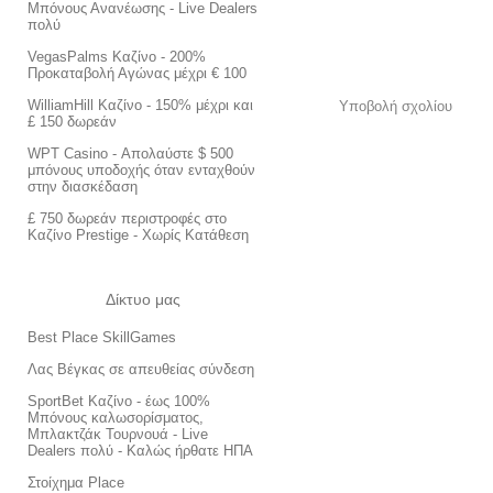
Μπόνους Ανανέωσης - Live Dealers
πολύ
VegasPalms Καζίνο - 200%
Προκαταβολή Αγώνας μέχρι € 100
WilliamHill Καζίνο - 150% μέχρι και
£ 150 δωρεάν
WPT Casino - Απολαύστε $ 500
μπόνους υποδοχής όταν ενταχθούν
στην διασκέδαση
£ 750 δωρεάν περιστροφές στο
Καζίνο Prestige - Χωρίς Κατάθεση
Δίκτυο μας
Best Place SkillGames
Λας Βέγκας σε απευθείας σύνδεση
SportBet Καζίνο - έως 100%
Μπόνους καλωσορίσματος,
Μπλακτζάκ Τουρνουά - Live
Dealers πολύ - Καλώς ήρθατε ΗΠΑ
Στοίχημα Place